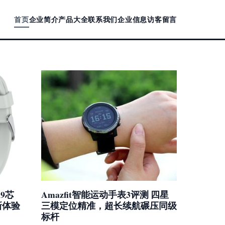
首页
企业简介
产品大全
联系我们
企业信息
访客留言
i9芯
Amazfit智能运动手表3评测 四星
新体验
三模定位精准，超长续航碾压同级
标杆